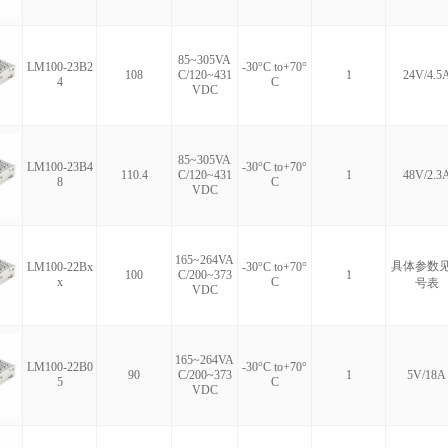
85~305VA
LM100-23B2
-30°C to+70°
108
C/120~431
1
24V/4.5
4
C
VDC
85~305VA
LM100-23B4
-30°C to+70°
110.4
C/120~431
1
48V/2.3
8
C
VDC
165~264VA
具体参数
LM100-22Bx
-30°C to+70°
100
C/200~373
1
x
C
号表
VDC
165~264VA
LM100-22B0
-30°C to+70°
90
C/200~373
1
5V/18A
5
C
VDC