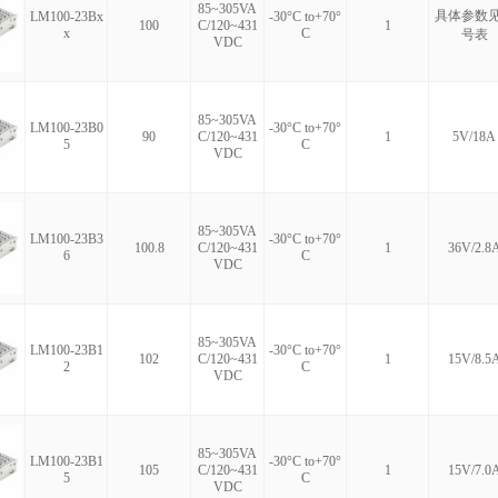
85~305VA
具体参数
LM100-23Bx
-30°C to+70°
100
C/120~431
1
x
C
号表
VDC
85~305VA
LM100-23B0
-30°C to+70°
90
C/120~431
1
5V/18A
5
C
VDC
85~305VA
LM100-23B3
-30°C to+70°
100.8
C/120~431
1
36V/2.8
6
C
VDC
85~305VA
LM100-23B1
-30°C to+70°
102
C/120~431
1
15V/8.5
2
C
VDC
85~305VA
LM100-23B1
-30°C to+70°
105
C/120~431
1
15V/7.0
5
C
VDC