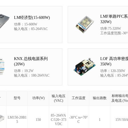
LMF单路PFC系列
LM经济型(15-600W)
320W)
功率：15-600W
功率:75-320W
输入电压：85-264VAC
工作温度范围:-30°C 
KNX 总线电源系列
LOF 高功率密度(
(20W)
350W)
功率：19.2W
功率：120-350W
输入电压：180-264VAC
输入电压：85-264
标称输出
输入电压
片
型号
功率(W)
工作温度
输出路数
(VAC)
及电流 (Vo/
85~264VA
LM150-20B1
-30°C to+70°
150
C/120~373
1
15V/10
5
C
VDC