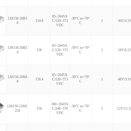
85~264VA
LM150-20B3
-30°C to+70°
154.8
C/120~373
1
36V/4.3
6
C
VDC
85~264VA
LM150-20B2
-30°C to+70°
156
C/120~373
1
24V/6.5
4
C
VDC
85~264VA
LM150-20B4
-30°C to+70°
158.4
C/120~373
1
48V/3.3
8
C
VDC
180~264VA
LM150-12M1
-30°C to+70°
150
C/240~370
1
12V/12.5
224
C
VDC