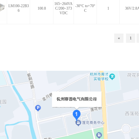
165~264VA
LM100-22B3
-30°C to+70°
100.8
C/200~373
1
36V/2.8
6
C
VDC
«
1