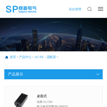
后台管理
首页
>
产品中心
>
AC/DC - 适配器
>
产品展示
桌面式
功率:15-72W
输入电压范围:90-264VAC