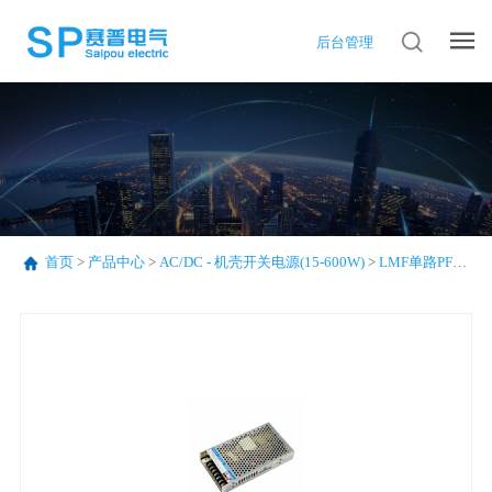
后台管理
首页
>
产品中心
>
AC/DC - 机壳开关电源(15-600W)
>
LMF单路PFC系列(75-320W)