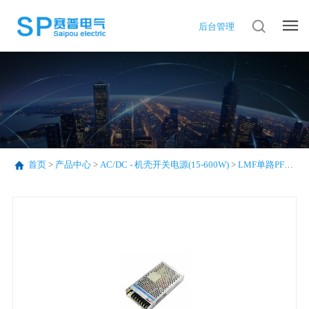
后台管理
首页
>
产品中心
>
AC/DC - 机壳开关电源(15-600W)
>
LMF单路PFC系列(75-320W)