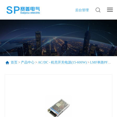
后台管理
首页
>
产品中心
>
AC/DC - 机壳开关电源(15-600W)
>
LMF单路PFC系列(75-320W)