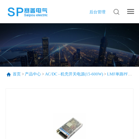
后台管理
首页
>
产品中心
>
AC/DC - 机壳开关电源(15-600W)
>
LMF单路PFC系列(75-320W)