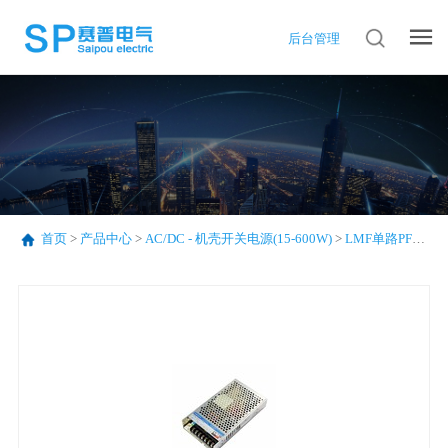
后台管理
首页
>
产品中心
>
AC/DC - 机壳开关电源(15-600W)
>
LMF单路PFC系列(75-320W)