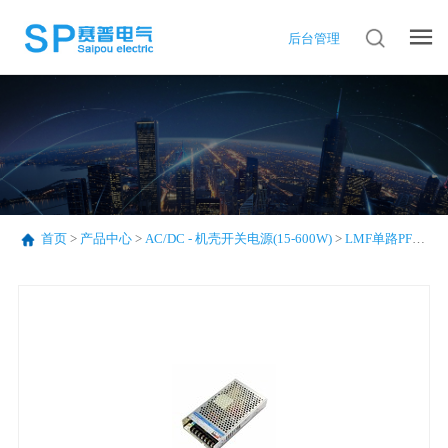
后台管理
首页
>
产品中心
>
AC/DC - 机壳开关电源(15-600W)
>
LMF单路PFC系列(75-320W)