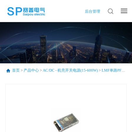
后台管理
首页
>
产品中心
>
AC/DC - 机壳开关电源(15-600W)
>
LMF单路PFC系列(75-320W)